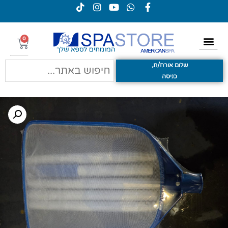
0
שלום אורח/ת,
כניסה