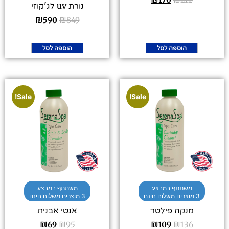
נורת uv לג'קוזי
₪
590
₪
849
הוספה לסל
הוספה לסל
Sale!
Sale!
משתתף במבצע
משתתף במבצע
3 מוצרים משלוח חינם
3 מוצרים משלוח חינם
מנקה פילטר
אנטי אבנית
₪
69
₪
95
₪
109
₪
136