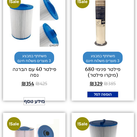
Sale!
Sale!
משתתף במבצע
משתתף במבצע
3 מוצרים משלוח חינם
3 מוצרים משלוח חינם
פילטר פנימי 680
פילטר 40 עם הברגה
(מיקרו פילטר)
גסה
₪
354
₪
425
₪
329
₪
385
הוספה לסל
מידע נוסף
Sale!
Sale!