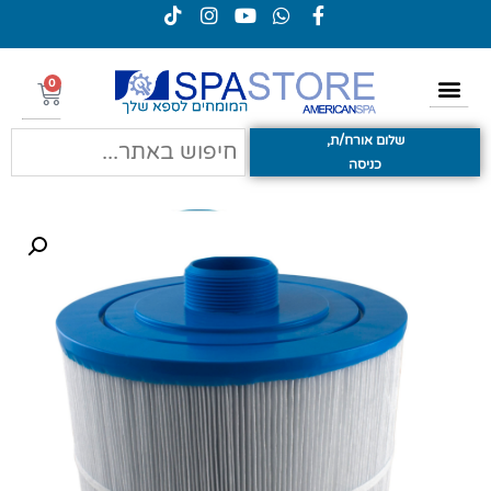
0
שלום אורח/ת,
כניסה