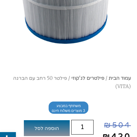
עמוד הבית
/
פילטרים לג'קוזי
/ פילטר 50 רחב עם הברגה
(VITA)
משתתף במבצע
3 מוצרים משלוח חינם
₪
504
הוספה לסל
פתח סרג
₪
420