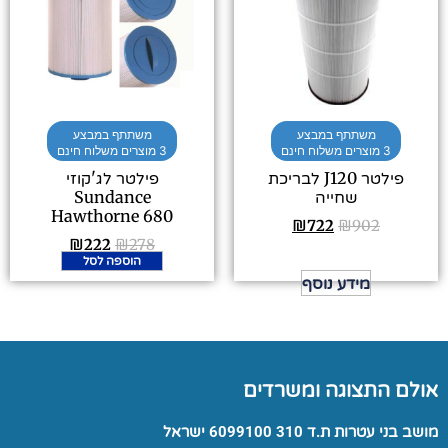
משתתף במבצע
משתתף במבצע
3 מוצרים משלוח חינם
3 מוצרים משלוח חינם
פילטר J120 לבריכת
פילטר לג'קוזי
שחייה
Sundance
Hawthorne 680
₪
722
₪
902
₪
222
₪
278
הוספה לסל
מידע נוסף
אולם התצוגה ומשרדים
מושב בני עטרות ת.ד 310 6099100 ישראל