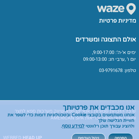
מדיניות פרטיות
אולם התצוגה ומשרדים
ימים א’-ה’: 9:00-17:00,
יום ו’ ,ערבי חג: 09:00-13:00
טלפון: 03-9791678
אנו מכבדים את פרטיותך
© כל הזכויות שמורות | אמריקן ספא-שיווק מערכות ספא לחצר
אנחנו משתמשים בקובצי
Cookie
ובטכנולוגיות דומות כדי לשפר את
ומוצרי פנאי הנאה ובריאות AMERICAN SPA
חוויית הגלישה שלך
ולהציג עבורך תוכן רלוונטי
למידע נוסף
.
WEBBED
HEAD UP
הסכמה
ניהול העדפות