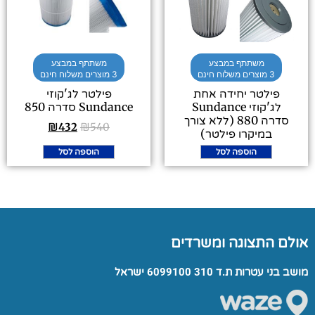
משתתף במבצע
משתתף במבצע
3 מוצרים משלוח חינם
3 מוצרים משלוח חינם
פילטר יחידה אחת
פילטר לג'קוזי
לג'קוזי Sundance
Sundance סדרה 850
סדרה 880 (ללא צורך
₪
432
₪
540
במיקרו פילטר)
787
₪
630
הוספה לסל
₪
הוספה לסל
אולם התצוגה ומשרדים
מושב בני עטרות ת.ד 310 6099100 ישראל