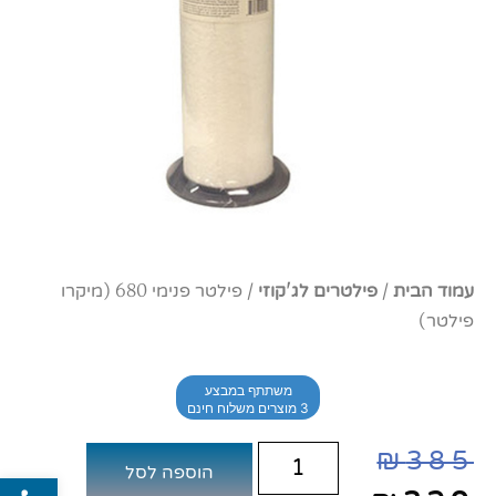
עמוד הבית
/
פילטרים לג'קוזי
/ פילטר פנימי 680 (מיקרו
פילטר)
משתתף במבצע
3 מוצרים משלוח חינם
₪
385
הוספה לסל
פתח סרג