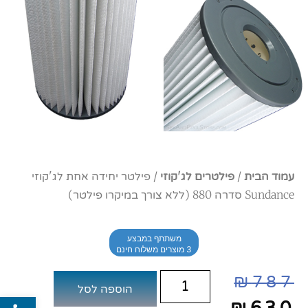
עמוד הבית
/
פילטרים לג'קוזי
/ פילטר יחידה אחת לג'קוזי
Sundance סדרה 880 (ללא צורך במיקרו פילטר)
משתתף במבצע
3 מוצרים משלוח חינם
₪
787
הוספה לסל
פתח סרג