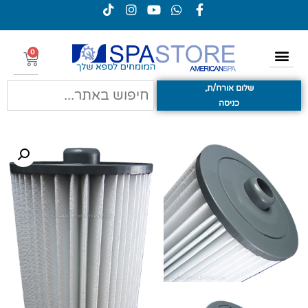
0
שלום אורח/ת,
כניסה