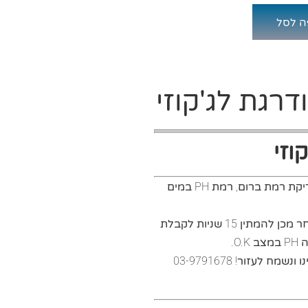
ה לסל
רגת לג'קוזי
קוזי
PH
במים
יש לטבול את המדיד במים במשך 3 שניות, לאחר מכן להמתין 15 שניות לקבלת
ה
PH
במצב
O.K
.
לעזור! 03-9791678