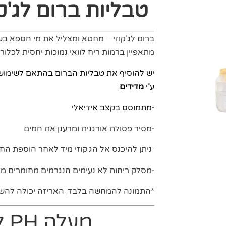
טבליות ברום לג'קוזי 850
ברום לג'קוזי – מחטא ומצליל את מי הספא בש
מתאפיין ברמות ריח לוואי נמוכות יחסית לכלור
יש להוסיף את טבליות הברום בהתאם לשימוש ב
ע"י
מדידים
.
-מתמוסס בקצב אידיאלי
-מסיר פסולת אורגנית ומרענן את המים
-ניתן להיכנס אל הג'קוזי מיד לאחר הוספת הח
-מסלק ריחות לא נעימים הנגרמים מחומרים מז
*התמונה להמחשה בלבד, האריזה יכולה להשת
מעלה PH לג'קוזי