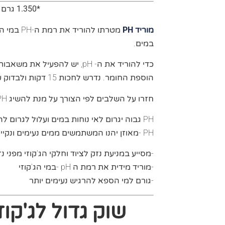
*1.350 גרם
מוריד PH
מטרתו להור
במים.
כדי להוריד את ה- pH, יש להפעיל
הוספת החומר. נדרש לחכות 15 דקות ולבדוק על פי המדיד את רמת ה-PH.
חזרו על השלבים לפי הצורך על מנת להשיג PH בין 7.2 ל- 7.8.
PH גבוה יגרום לאי נוחות במים ועלול לגרו
PH -מאוזן יהנו המשתמשים ממים נעימים ונקיים.
-מסייע במניעת נזק לציוד וחלקי הג'קוזי מפני נ
-מוריד מידית את רמת ה pH -במי הג'קוזי
-גורם למי הספא להרגיש נעימים יותר
שוק גדול לג'קוזי – 1