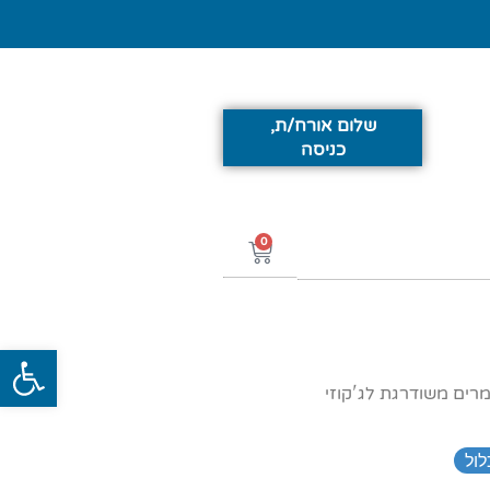
שלום אורח/ת,
כניסה
0
פתח סרג
רים משודרגת לג'קוזי
לול