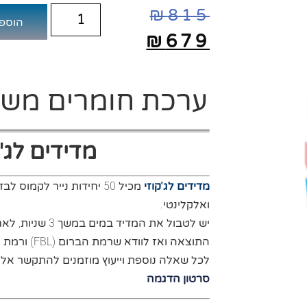
₪
815
הוספ
₪
679
ערכת חומרים משוד
מדידים לג'
מדידים לג'קוזי
מכיל 50 יחידות נייר לקמוס לבדיקת רמת ברום, רמת
ואלקלינטי.
התוצאה ואז לוודא שרמת הברום (
FBL
) ורמת 
לכל שאלה נוספת וייעוץ מוזמנים להתקשר אלינו ונשמח 
סרטון הדגמה