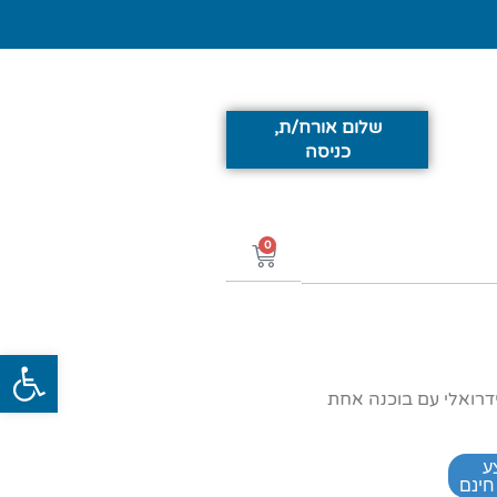
שלום אורח/ת,
כניסה
0
פתח סרג
רואלי עם בוכנה אחת
ע