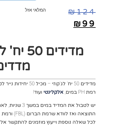
המלאי אזל
₪
124
₪
99
מדדים
מדידים 50 יח' לג'קוזי – מכיל 50 יחידות נייר לקמוס לבדיקת רמת
רמת
PH
במים,
אלקלינטי
ועוד!
התוצאה ואז לוודא שרמת הברום (
FBL
) ורמת 
לכל שאלה נוספת וייעוץ מוזמנים להתקשר אלינו ונשמח 