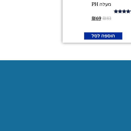
מעלה PH
דורג
₪
69
₪
83
5.00
מתוך 5
הוספה לסל