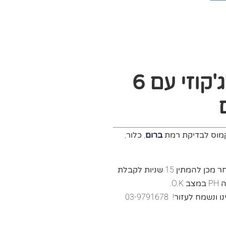
מדידים 50 יח' לג'קוזי עם 6
ברום
, כלור,
יש לטבול את המדיד במים במשך 3 שניות, לאחר מכן להמתין 15 שניות לקבלת
ה
PH
במצב
O.K
.
לעזור! 03-9791678