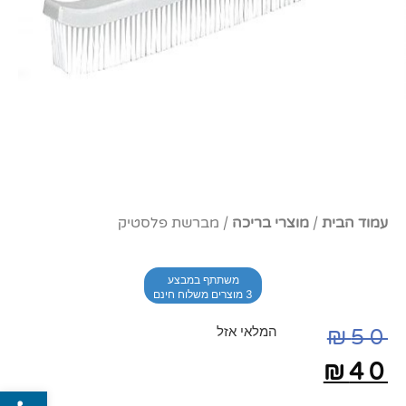
עמוד הבית
/
מוצרי בריכה
/ מברשת פלסטיק
משתתף במבצע
3 מוצרים משלוח חינם
המלאי אזל
₪
50
₪
40
פתח סרג