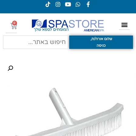
0
שלום אורח/ת,
כניסה