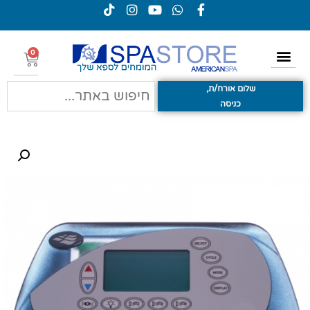
0
שלום אורח/ת,
כניסה