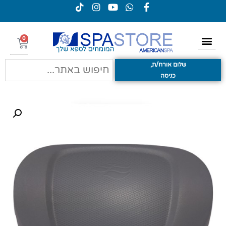
0
שלום אורח/ת,
כניסה