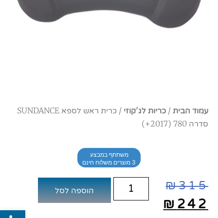
עמוד הבית
/
כריות לג'קוזי
/ כרית ראש לספא SUNDANCE
סדרה 780 (2017+)
משתתף במבצע
3 מוצרים משלוח חינם
₪
315
הוספה לסל
₪
242
פתח סרג