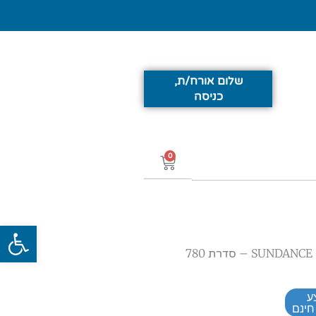
שלום אורח/ת,
כניסה
0
פתח סרג
7
ע