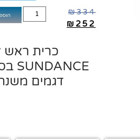
₪
334
הוספ
₪
252
כרית ראש לג
דגמים משנת 009