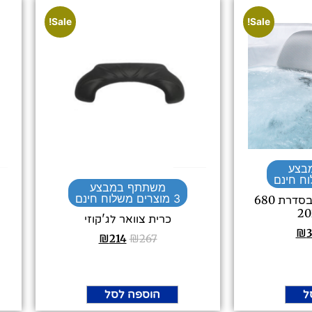
Sale!
Sale!
בצע
משתתף במבצע
3 מוצרים משלוח חינם
כרית ראש לג'קוזי בסדרת 680
כרית צוואר לג'קוזי
₪
₪
214
₪
267
ל
הוספה לסל