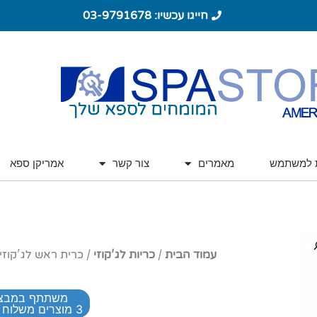
חייגו עכשיו: 03-9791678
ת למשתמש
מאמרים
צור קשר
אמריקן ספא
עמוד הבית
/
כריות לג'קוזי
/ כרית ראש לג'קוזי SUNDANCE – סדרת 80
משתתף במבצ
3 מוצרים משלוח חינם