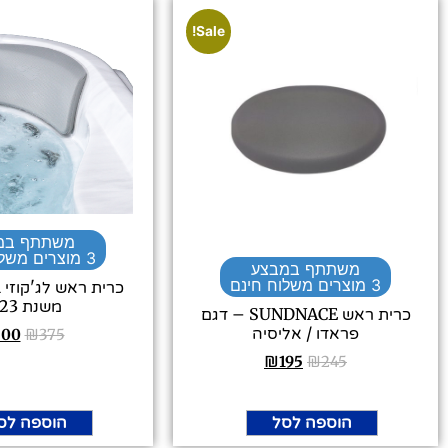
Sale!
משתתף במ
3 מוצרים משלוח חינם
משתתף במבצע
3 מוצרים משלוח חינם
משנת 2023
כרית ראש SUNDNACE – דגם
פראדו / אליסיה
300
₪
375
₪
195
₪
245
הוספה לסל
הוספה לס