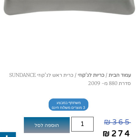
עמוד הבית
/
כריות לג'קוזי
/ כרית ראש לג'קוזי SUNDANCE
סדרת 880 מ- 2009
משתתף במבצע
3 מוצרים משלוח חינם
₪
365
הוספה לסל
פתח סרג
₪
274