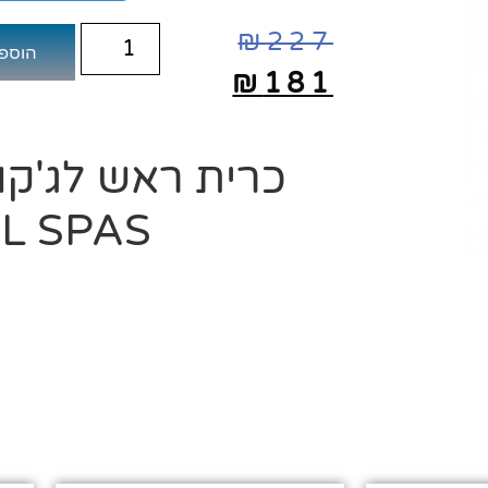
₪
227
הוספ
₪
181
כרית ראש לג'קוז
L SPAS