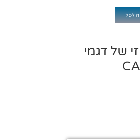
ה לסל
י של דגמי
CA