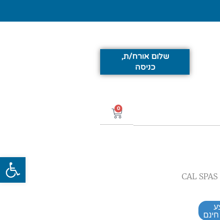
שלום אורח/ת,
כניסה
0
פתח סרג
ע