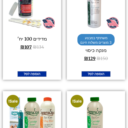
משתתף במבצע
מדידים 100 יח'
3 מוצרים משלוח חינם
₪
107
₪
134
מנקה כיסוי
₪
129
₪
150
הוספה לסל
הוספה לסל
Sale!
Sale!