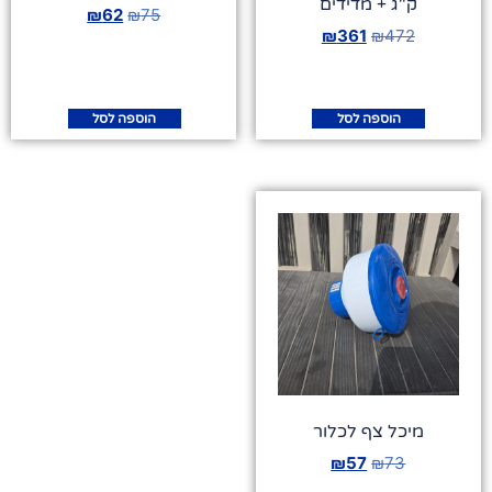
ק"ג + מדידים
₪
62
₪
75
₪
361
₪
472
הוספה לסל
הוספה לסל
מיכל צף לכלור
₪
57
₪
73