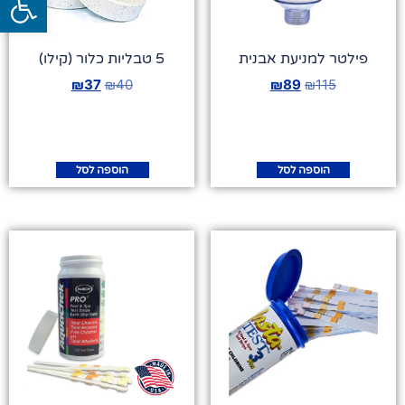
פילטר למניעת אבנית
5 טבליות כלור (קילו)
₪
37
₪
40
₪
89
₪
115
הוספה לסל
הוספה לסל