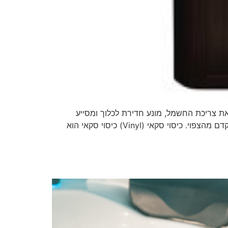
 את צריכת החשמל, מונע חדירת לכלוך ומסייע
לשמור על איכות המים. השקעה בתחזוקה נכונה של הכיסוי יכולה להאריך את חייו בשנים ולחסוך את הצורך בהחלפתו מוקדם מהצפוי. כיסוי סקאי (Vinyl) כיסוי סקאי הוא