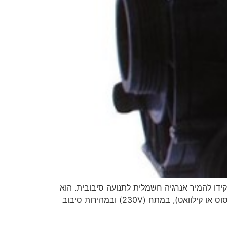
מנוע למשאבה במערכת ספא, המנוע והמשאבה הם שני רכיבים שונים שעובדים יחד. המנוע (Motor) תפקידו להמיר אנרגיה חשמלית לתנועה סיבובית. הוא
אינו מזרים מים בעצמו. ציר המנוע מסובב את האימפלר (Impeller) של המשאבה. המנוע נמדד בדרך כלל בהספק (כוח סוס או קילוואט), במתח (230V) ובמהירות סיבוב