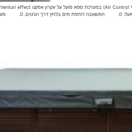
מ
המתערבבת עם זרם המים הי