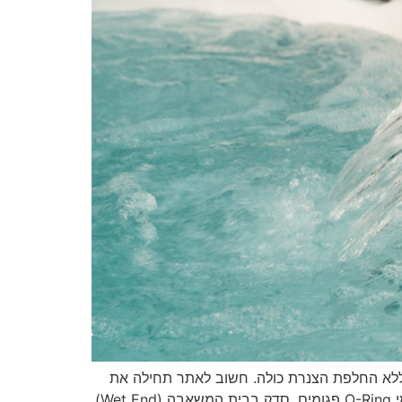
ן ללא החלפת הצנרת כולה. חשוב לאתר תחילה את
מקור הנזילה ורק לאחר מכן לבצע תיקון. מקורות נזילה נפוצים איטומי משאבה אטם מכני (Mechanical Seal) שחוק. אטמי O-Ring פגומים. סדק בבית המשאבה (Wet End).