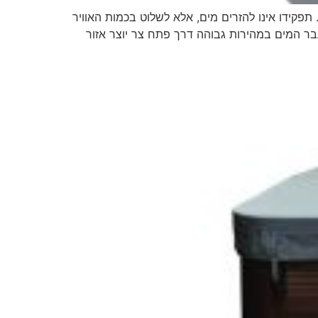
הו תפקידו של ברז האוויר בספא ברז האוויר (Air Control Valve) במערכת ספא פועל על עקרון אפקט Venturi effect. תפקידו אינו להזרים מים, אלא לשלוט בכמות האוויר
וצא מהג’טים. כך הוא פועל: 0. המשאבה דוחפת מים בלחץ דרך הג’טים. 0. מעבר המים במהירות גבוהה דרך פתח צר יוצר אזור