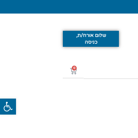
שלום אורח/ת,
כניסה
0
פתח סרג