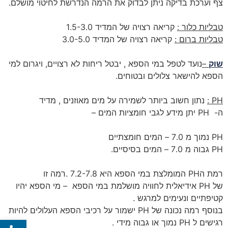
צף וערכת בדיקה ניתן לבדוק את הרמה הנדרשת לחיטוי מושלם.
טבליות כלור :
קריאה רצויה של המדיד 1.5-3.0
טבליות ברום :
קריאה רצויה של המדיד 3.0-5.0
שוק
–
נועד לטפל במי הספא , יבטל ריחות לא רצויים, ויגרום למי
הספא להישאר צלולים ובטוחים.
PH
:
נתון חשוב ביותר לשמירה על מים מאוזנים , מדיד
ה-
PH
יתן מידע לגבי חומציות המים –
PH
נמוך מ 7.0 – המים חומצתיים
PH
גבוה מ 7.0 – המים בסיסיים.
רמת ה
PH
המומלצת במי הספא היא 7.2-7.8 .רמה זו
של
PH
אידיאלית לחוויה מושלמת במי הספא – מי הספא יהיו
קטיפתיים ונעימים למרגש .
בנוסף רמה נכונה של
PH
ישמור על רכיבי הספא העלולים להיות
פתח סרג
רגישים ל
PH
נמוך או גבוה מידי .