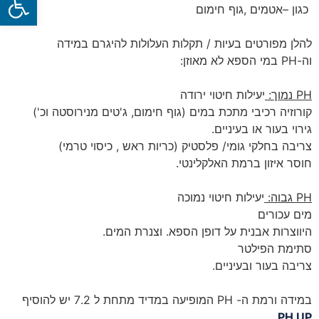
כגון –אטמים ,גוף חימום
להלן מפורטים בעיות / תקלות העלולות להיגרם במידה
וה-
PH
במי הספא לא מאוזן:
PH
נמוך:
יעילות חיטוי ירודה
קורוזיה רכיבי מתכת במים (גוף חימום, ג'טים מנירוסטה וכ')
גירוי בעור או בעיניים.
צריבה בחלקי גומי/ פלסטיק (כריות ראש , כיסוי טרמי)
חוסר איזון ברמת האלקלינטי.
PH
גבוה:
יעילות חיטוי נמוכה
מים עכורים
היווצרות אבנית על דופן הספא. וצנרת המים.
סתימת הפילטר
צריבה בעור ובעיניים.
במידה ורמת ה-
PH
המופיעה במדיד מתחת ל 7.2 יש להוסיף
PH UP