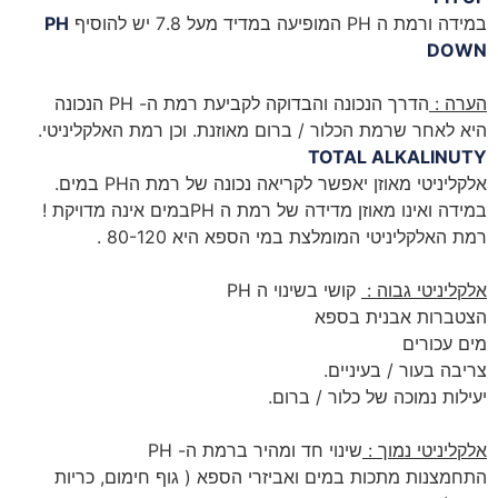
במידה ורמת ה
PH
המופיעה במדיד מעל 7.8 יש להוסיף
PH
DOWN
הערה :
הדרך הנכונה והבדוקה לקביעת רמת ה-
PH
הנכונה
היא לאחר שרמת הכלור / ברום מאוזנת. וכן רמת האלקליניטי.
TOTAL ALKALINUTY
אלקליניטי מאוזן יאפשר לקריאה נכונה של רמת ה
PH
במים.
במידה ואינו מאוזן מדידה של רמת ה
PH
במים אינה מדויקת !
רמת האלקליניטי המומלצת במי הספא היא 80-120 .
אלקליניטי גבוה :
קושי בשינוי ה
PH
הצטברות אבנית בספא
מים עכורים
צריבה בעור / בעיניים.
יעילות נמוכה של כלור / ברום.
אלקליניטי נמוך :
שינוי חד ומהיר ברמת ה-
PH
התחמצנות מתכות במים ואביזרי הספא ( גוף חימום, כריות