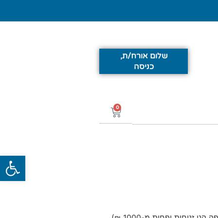
שלום אורח/ת,
כניסה
0
פתח סרג
יחות ופחות מ-1000 ₪).