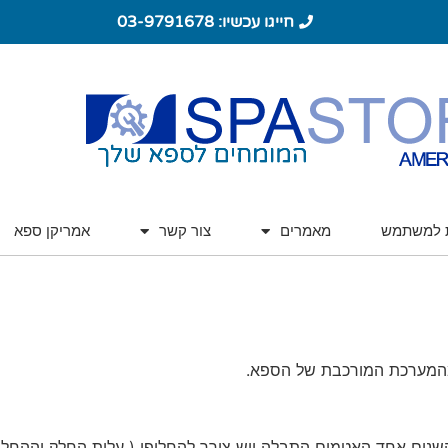
חייגו עכשיו: 03-9791678
ת למשתמש
מאמרים
צור קשר
אמריקן ספא
מהמערכת המורכבת של הספא.
 אחד האטמים התבלה ויש צורך להחליפו ( עלות החלק וההחלפה הנן זנ