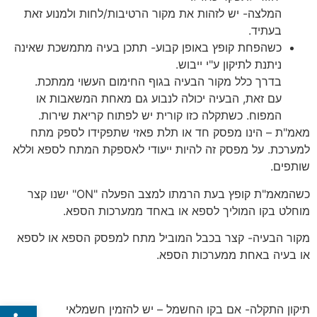
המלצה- יש לזהות את מקור הרטיבות/לחות ולמנוע זאת
בעתיד.
כשהפחת קופץ באופן קבוע- תתכן בעיה מתמשכת שאינה
ניתנת לתיקון ע"י ייבוש.
בדרך כלל מקור הבעיה בגוף החימום העשוי ממתכת.
עם זאת, הבעיה יכולה לנבוע גם מאחת המשאבות או
המפוח. כשתקלה כזו קורית יש לפתוח קריאת שירות.
מאמ"ת – הינו מפסק חד או תלת פאזי שתפקידו לספק מתח
למערכת. על מפסק זה להיות ייעודי לאספקת המתח לספא וללא
שותפים.
כשהמאמ"ת קופץ בעת הרמתו למצב הפעלה "ON" ישנו קצר
מוחלט בקו המוליך לספא או באחד ממערכות הספא.
מקור הבעיה- קצר בכבל המוביל מתח למפסק הספא או לספא
או בעיה באחת ממערכות הספא.
פתח סרג
תיקון התקלה- אם בקו החשמל – יש להזמין חשמלאי