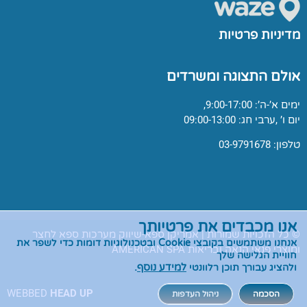
מדיניות פרטיות
אולם התצוגה ומשרדים
ימים א’-ה’: 9:00-17:00,
יום ו’ ,ערבי חג: 09:00-13:00
טלפון: 03-9791678
אנו מכבדים את פרטיותך
© כל הזכויות שמורות | אמריקן ספא-שיווק מערכות ספא לחצר
אנחנו משתמשים בקובצי
Cookie
ובטכנולוגיות דומות כדי לשפר את
ומוצרי פנאי הנאה ובריאות AMERICAN SPA
חוויית הגלישה שלך
ולהציג עבורך תוכן רלוונטי
למידע נוסף
.
WEBBED
HEAD UP
הסכמה
ניהול העדפות